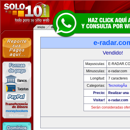
e-radar.co
Vendido!
Mayusculas:
E-RADAR.C
Minusculas:
e-radar.com
Longitud:
7 caracteres
Categorias:
TecnologÃ­a
Precio:
Realizar una 
Visitar!
e-radar.com
Serán consideradas ofer