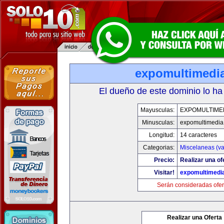
expomultimedi
El dueño de este dominio lo ha
Mayusculas:
EXPOMULTIME
Minusculas:
expomultimedia
Longitud:
14 caracteres
Categorias:
Miscelaneas (va
Precio:
Realizar una of
Visitar!
expomultimedi
Serán consideradas ofer
Realizar una Oferta