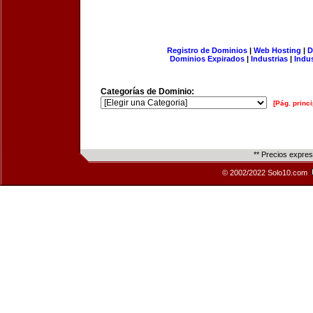
Registro de Dominios
|
Web Hosting
|
D
Dominios Expirados
|
Industrias
|
Indu
Categorías de Dominio:
[Pág. princi
** Precios expre
© 2002/2022 Solo10.com